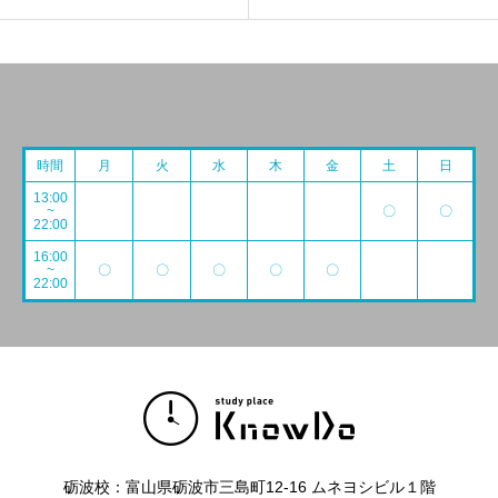
時間
月
火
水
木
金
土
日
13:00
~
〇
〇
22:00
16:00
~
〇
〇
〇
〇
〇
22:00
砺波校：富山県砺波市三島町12-16 ムネヨシビル１階