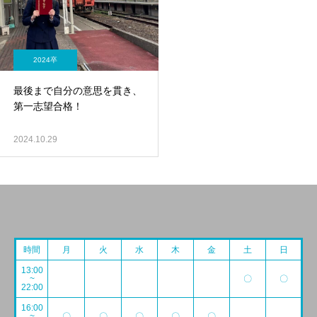
2024卒
最後まで自分の意思を貫き、
第一志望合格！
2024.10.29
時間
月
火
水
木
金
土
日
13:00
~
〇
〇
22:00
16:00
~
〇
〇
〇
〇
〇