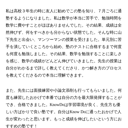
私は高校３年生の時に友人に勧めでこの塾を知り、７月ごろに通
塾するようになりました。私は数学が本当に苦手で、勉強時間を
数学に費やすことがほぼありませんでした。その結果、成績は全
然伸びず、何をすべきかも分からない状態でした。そんな時に山
下先生と出会い、マンツーマンの授業を受けました。単元別に苦
手を潰していくところから始め、塾のテストに合格するまで何度
も何度も勉強しました。その結果、数学を勉強することに楽しさ
を感じ、数学の成績がどんどん伸びていきました。先生の授業は
自分がわかるまで詳しく教えてくださり、かつ解き方のプロセス
を教えてくださるので本当に理解できます。
また、先生には面接練習や小論文添削も行ってもらいました。何
度も練習したおかげで本番では自分の力を最大限発揮することが
でき、合格できました。KnowDoは学習環境が良く、先生方も優
しい方ばかりで良い塾です。自分はKnow Doに通ったおかげで人
生が変わったと思います。もっと成績を伸ばしたいという方にお
すすめの塾です！